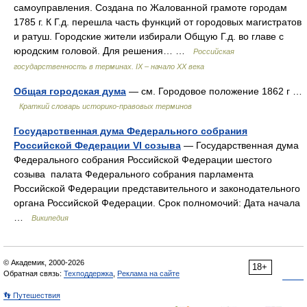
самоуправления. Создана по Жалованной грамоте городам
1785 г. К Г.д. перешла часть функций от городовых магистратов
и ратуш. Городские жители избирали Общую Г.д. во главе с
юродским головой. Для решения… …
Российская
государственность в терминах. IX – начало XX века
Общая городская дума
— см. Городовое положение 1862 г …
Краткий словарь историко-правовых терминов
Государственная дума Федерального собрания
Российской Федерации VI созыва
— Государственная дума
Федерального собрания Российской Федерации шестого
созыва палата Федерального собрания парламента
Российской Федерации представительного и законодательного
органа Российской Федерации. Срок полномочий: Дата начала
…
Википедия
© Академик, 2000-2026
18+
Обратная связь:
Техподдержка
,
Реклама на сайте
👣 Путешествия